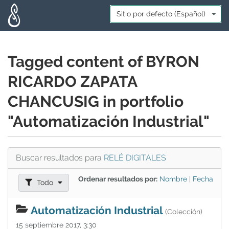
Skip to main content
Idioma:
*
Tagged content of BYRON
RICARDO ZAPATA
CHANCUSIG in portfolio
"Automatización Industrial"
Buscar resultados para
RELÉ DIGITALES
Ordenar resultados por:
Nombre
|
Fecha
Filtrar resultados como:
Todo
Automatización Industrial
(Colección)
15 septiembre 2017, 3:30