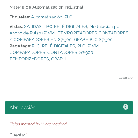
Materia de Automatización Industrial
Etiquetas:
Automatización
,
PLC
Vistas:
SALIDAS TIPO RELÉ DIGITALES
,
Modulación por
Ancho de Pulso (PWM)
,
TEMPORIZADORES CONTADORES
Y COMPARADORES EN S7-300
,
GRAPH PLC S7-300
Page tags:
PLC
,
RELÉ DIGITALES
,
PLC
,
PWM
,
COMPARADORES
,
CONTADORES
,
S7-300
,
TEMPORIZADORES
,
GRAPH
1 resultado
Ayu
Abrir sesión
Fields marked by '*' are required.
Cuenta:
*