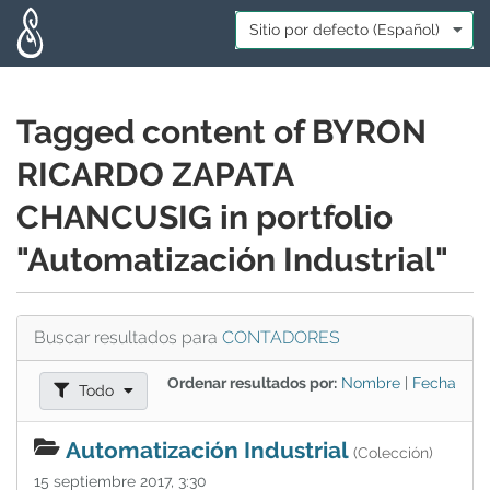
Skip to main content
Idioma:
*
Tagged content of BYRON
RICARDO ZAPATA
CHANCUSIG in portfolio
"Automatización Industrial"
Buscar resultados para
CONTADORES
Ordenar resultados por:
Nombre
|
Fecha
Filtrar resultados como:
Todo
Automatización Industrial
(Colección)
15 septiembre 2017, 3:30