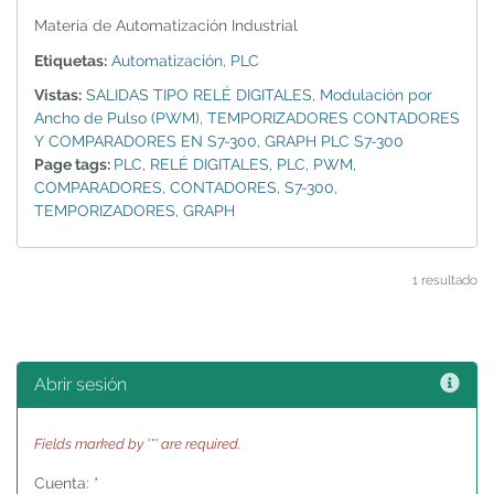
Materia de Automatización Industrial
Etiquetas:
Automatización
,
PLC
Vistas:
SALIDAS TIPO RELÉ DIGITALES
,
Modulación por
Ancho de Pulso (PWM)
,
TEMPORIZADORES CONTADORES
Y COMPARADORES EN S7-300
,
GRAPH PLC S7-300
Page tags:
PLC
,
RELÉ DIGITALES
,
PLC
,
PWM
,
COMPARADORES
,
CONTADORES
,
S7-300
,
TEMPORIZADORES
,
GRAPH
1 resultado
Ayu
Abrir sesión
Fields marked by '*' are required.
Cuenta:
*