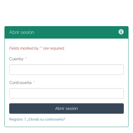
Ayu
Abrir sesión
Fields marked by '*' are required.
Cuenta:
*
Contraseña:
*
|
Registro
¿Olvidó su contraseña?