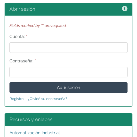
Ayu
Abrir sesión
Fields marked by '*' are required.
Cuenta:
*
Contraseña:
*
|
Registro
¿Olvidó su contraseña?
Recursos y enlaces
Automatización Industrial