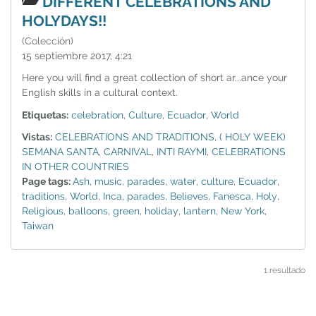
DIFFERENT CELEBRATIONS AND
HOLYDAYS!!
(Colección)
15 septiembre 2017, 4:21
Here you will find a great collection of short ar...ance your
English skills in a cultural context.
Etiquetas:
celebration
,
Culture
,
Ecuador
,
World
Vistas:
CELEBRATIONS AND TRADITIONS
,
( HOLY WEEK)
SEMANA SANTA
,
CARNIVAL
,
INTI RAYMI
,
CELEBRATIONS
IN OTHER COUNTRIES
Page tags:
Ash
,
music
,
parades
,
water
,
culture
,
Ecuador
,
traditions
,
World
,
Inca
,
parades
,
Believes
,
Fanesca
,
Holy
,
Religious
,
balloons
,
green
,
holiday
,
lantern
,
New York
,
Taiwan
1 resultado