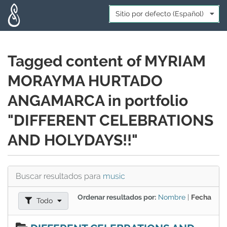
Skip to main content
Idioma:
*
Tagged content of MYRIAM
MORAYMA HURTADO
ANGAMARCA in portfolio
"DIFFERENT CELEBRATIONS
AND HOLYDAYS!!"
Buscar resultados para
music
Ordenar resultados por:
Nombre
|
Fecha
Filtrar resultados como:
Todo