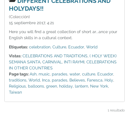
DIFFERENT CELEBRATIONS AND
HOLYDAYS!!
(Colección)
15 septiembre 2017, 4:21
Here you will find a great collection of short ar...ance your
English skills in a cultural context.
Etiquetas:
celebration
,
Culture
,
Ecuador
,
World
Vistas:
CELEBRATIONS AND TRADITIONS
,
( HOLY WEEK)
SEMANA SANTA
,
CARNIVAL
,
INTI RAYMI
,
CELEBRATIONS
IN OTHER COUNTRIES
Page tags:
Ash
,
music
,
parades
,
water
,
culture
,
Ecuador
,
traditions
,
World
,
Inca
,
parades
,
Believes
,
Fanesca
,
Holy
,
Religious
,
balloons
,
green
,
holiday
,
lantern
,
New York
,
Taiwan
1 resultado