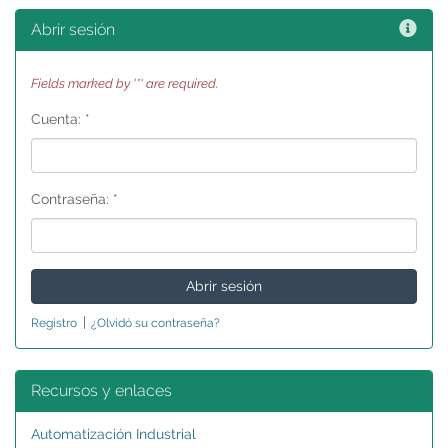
Ayu
Abrir sesión
Fields marked by '*' are required.
Cuenta:
*
Contraseña:
*
|
Registro
¿Olvidó su contraseña?
Recursos y enlaces
Automatización Industrial