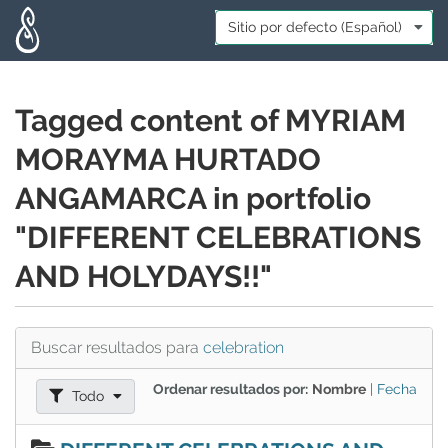
Skip to main content
Idioma:
*
Tagged content of MYRIAM
MORAYMA HURTADO
ANGAMARCA in portfolio
"DIFFERENT CELEBRATIONS
AND HOLYDAYS!!"
Buscar resultados para
celebration
Ordenar resultados por:
Nombre
|
Fecha
Filtrar resultados como:
Todo