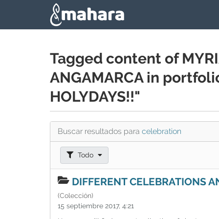
Skip to main content
Tagged content of M
ANGAMARCA in portfol
HOLYDAYS!!"
Buscar resultados para
celebration
Filtrar resultados como:
Todo
DIFFERENT CELEBRATIONS A
(Colección)
15 septiembre 2017, 4:21