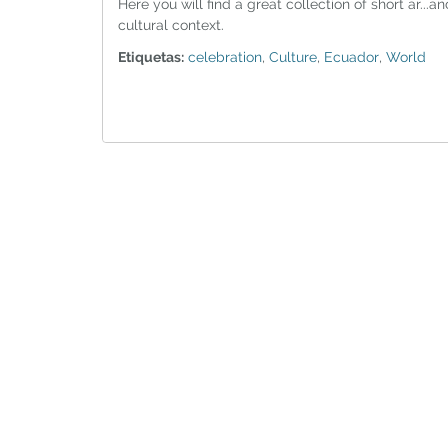
Here you will find a great collection of short ar...an
cultural context.
Etiquetas:
celebration
,
Culture
,
Ecuador
,
World