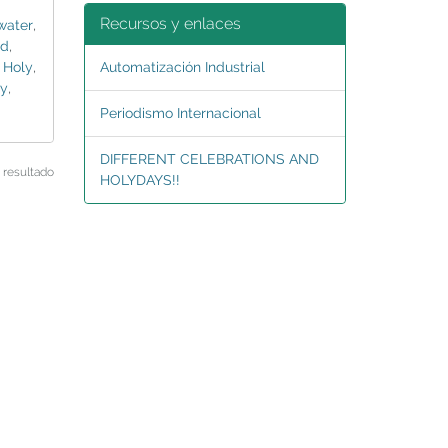
Recursos y enlaces
water
,
ld
,
,
Holy
,
Automatización Industrial
ay
,
Periodismo Internacional
DIFFERENT CELEBRATIONS AND
 resultado
HOLYDAYS!!