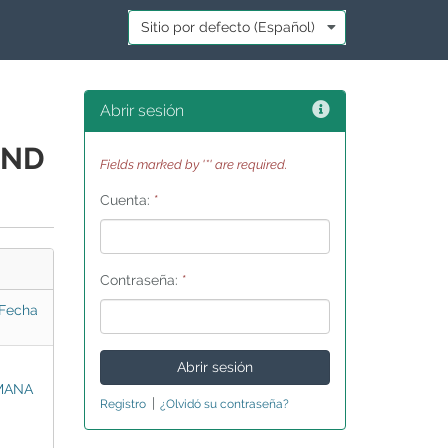
Idioma:
*
Ayuda
Abrir sesión
AND
Fields marked by '*' are required.
Cuenta:
*
Contraseña:
*
Fecha
MANA
|
Registro
¿Olvidó su contraseña?