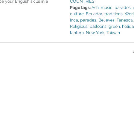
COUNTRIES
ce your English skills in a
Page tags:
Ash
,
music
,
parades
,
culture
,
Ecuador
,
traditions
,
Wor
Inca
,
parades
,
Believes
,
Fanesca
Religious
,
balloons
,
green
,
holid
lantern
,
New York
,
Taiwan
1