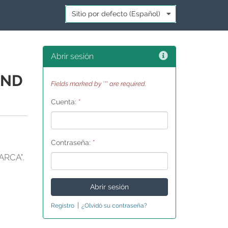
Idioma:
*
Ayuda
Abrir sesión
AND
Fields marked by '*' are required.
Cuenta:
*
Contraseña:
*
ARCA".
|
Registro
¿Olvidó su contraseña?