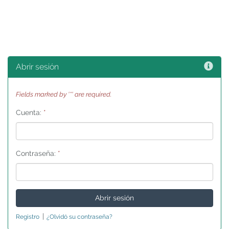
Ayu
Abrir sesión
Fields marked by '*' are required.
Cuenta:
*
Contraseña:
*
|
Registro
¿Olvidó su contraseña?