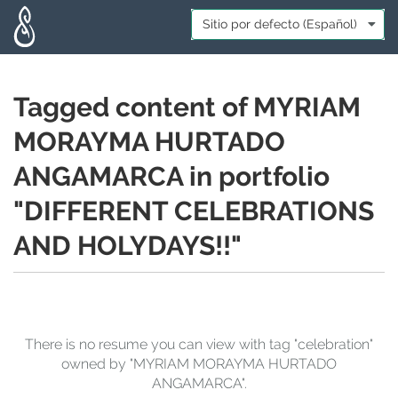
Skip to main content
Idioma:
*
Tagged content of MYRIAM
MORAYMA HURTADO
ANGAMARCA in portfolio
"DIFFERENT CELEBRATIONS
AND HOLYDAYS!!"
There is no resume you can view with tag "celebration"
owned by "MYRIAM MORAYMA HURTADO
ANGAMARCA".