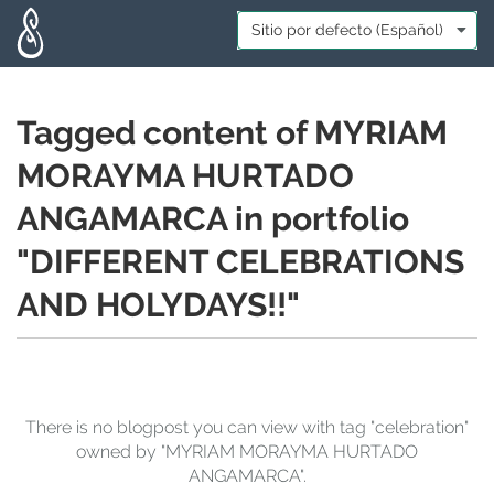
Skip to main content
Idioma:
*
Tagged content of MYRIAM
MORAYMA HURTADO
ANGAMARCA in portfolio
"DIFFERENT CELEBRATIONS
AND HOLYDAYS!!"
There is no blogpost you can view with tag "celebration"
owned by "MYRIAM MORAYMA HURTADO
ANGAMARCA".