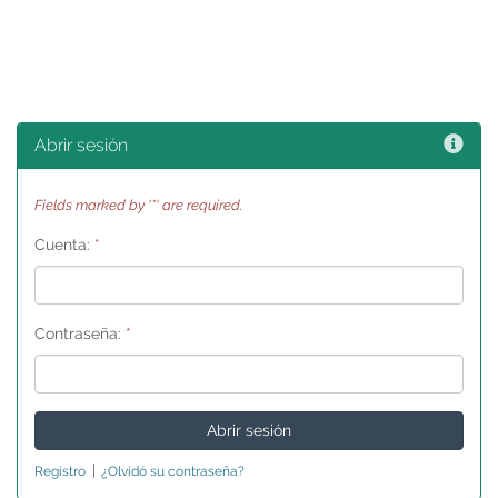
Ayu
Abrir sesión
Fields marked by '*' are required.
Cuenta:
*
Contraseña:
*
|
Registro
¿Olvidó su contraseña?