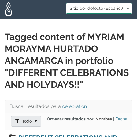
Skip to main content
Idioma:
*
Tagged content of MYRIAM
MORAYMA HURTADO
ANGAMARCA in portfolio
"DIFFERENT CELEBRATIONS
AND HOLYDAYS!!"
Buscar resultados para
celebration
Ordenar resultados por:
Nombre
|
Fecha
Filtrar resultados como:
Todo