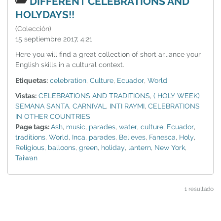
DIFFERENT CELEBRATIONS AND
HOLYDAYS!!
(Colección)
15 septiembre 2017, 4:21
Here you will find a great collection of short ar...ance your
English skills in a cultural context.
Etiquetas:
celebration
,
Culture
,
Ecuador
,
World
Vistas:
CELEBRATIONS AND TRADITIONS
,
( HOLY WEEK)
SEMANA SANTA
,
CARNIVAL
,
INTI RAYMI
,
CELEBRATIONS
IN OTHER COUNTRIES
Page tags:
Ash
,
music
,
parades
,
water
,
culture
,
Ecuador
,
traditions
,
World
,
Inca
,
parades
,
Believes
,
Fanesca
,
Holy
,
Religious
,
balloons
,
green
,
holiday
,
lantern
,
New York
,
Taiwan
1 resultado