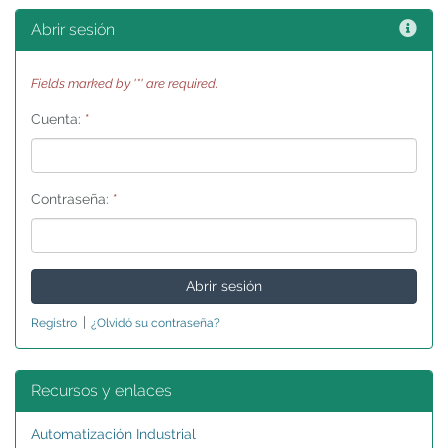
Ayu
Abrir sesión
Fields marked by '*' are required.
Cuenta:
*
Contraseña:
*
|
Registro
¿Olvidó su contraseña?
Recursos y enlaces
Automatización Industrial