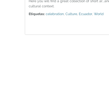
Here you will find a great collection of short ar...an
cultural context.
Etiquetas:
celebration
,
Culture
,
Ecuador
,
World