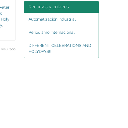
Recursos y enlaces
water
,
ld
,
,
Holy
,
Automatización Industrial
ay
,
Periodismo Internacional
DIFFERENT CELEBRATIONS AND
 resultado
HOLYDAYS!!