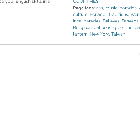
COUNTRIES
ce your English skills in a
Page tags:
Ash
,
music
,
parades
,
culture
,
Ecuador
,
traditions
,
Wor
Inca
,
parades
,
Believes
,
Fanesca
Religious
,
balloons
,
green
,
holid
lantern
,
New York
,
Taiwan
1