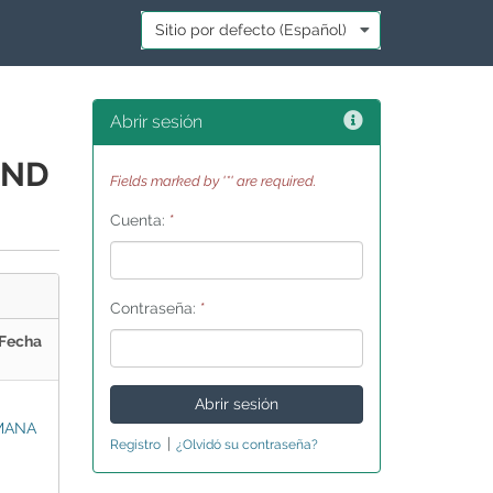
Idioma:
*
Ayuda
Abrir sesión
AND
Fields marked by '*' are required.
Cuenta:
*
Contraseña:
*
Fecha
MANA
|
Registro
¿Olvidó su contraseña?