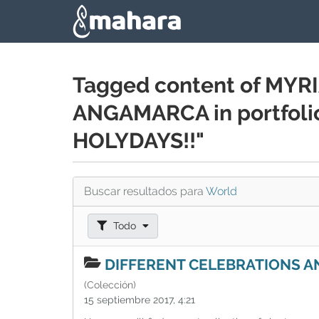
Skip to main content
Tagged content of M
ANGAMARCA in portfol
HOLYDAYS!!"
Buscar resultados para
World
Filtrar resultados como:
Todo
DIFFERENT CELEBRATIONS A
(Colección)
15 septiembre 2017, 4:21