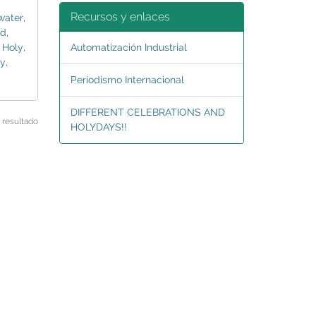
Recursos y enlaces
water
,
ld
,
,
Holy
,
Automatización Industrial
ay
,
Periodismo Internacional
DIFFERENT CELEBRATIONS AND
 resultado
HOLYDAYS!!