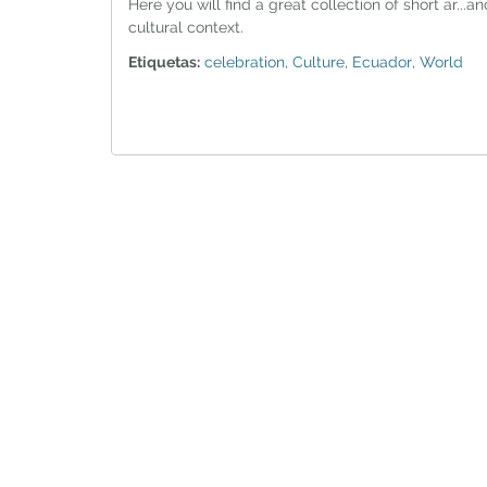
Here you will find a great collection of short ar...an
cultural context.
Etiquetas:
celebration
,
Culture
,
Ecuador
,
World