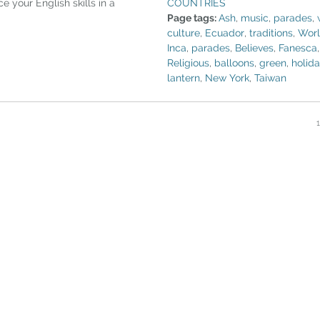
COUNTRIES
ce your English skills in a
Page tags:
Ash
,
music
,
parades
,
culture
,
Ecuador
,
traditions
,
Wor
Inca
,
parades
,
Believes
,
Fanesca
Religious
,
balloons
,
green
,
holid
lantern
,
New York
,
Taiwan
1