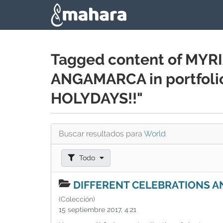
Skip to main content
Tagged content of M
ANGAMARCA in portfol
HOLYDAYS!!"
Buscar resultados para
World
Filtrar resultados como:
Todo
DIFFERENT CELEBRATIONS A
(Colección)
15 septiembre 2017, 4:21