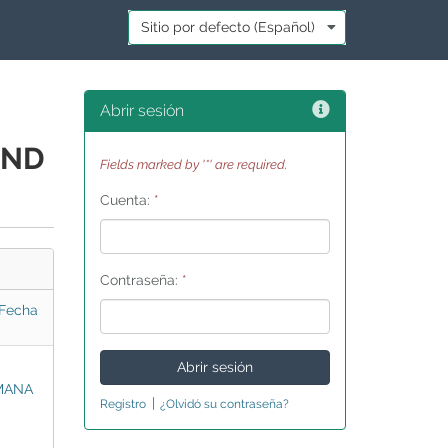
Idioma:
*
Ayuda
Abrir sesión
AND
Fields marked by '*' are required.
Cuenta:
*
Contraseña:
*
Fecha
MANA
|
Registro
¿Olvidó su contraseña?