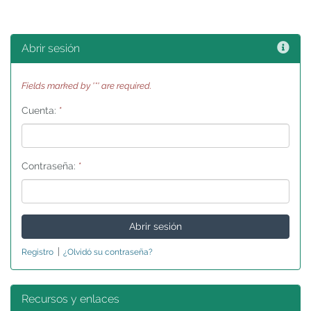
Ayu
Abrir sesión
Fields marked by '*' are required.
Cuenta:
*
Contraseña:
*
|
Registro
¿Olvidó su contraseña?
Recursos y enlaces