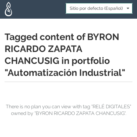
Skip to main content
Idioma:
*
Tagged content of BYRON
RICARDO ZAPATA
CHANCUSIG in portfolio
"Automatización Industrial"
There is no plan you can view with tag "RELÉ DIGITALES"
owned by "BYRON RICARDO ZAPATA CHANCUSIG".