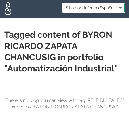
Skip to main content
Idioma:
*
Tagged content of BYRON
RICARDO ZAPATA
CHANCUSIG in portfolio
"Automatización Industrial"
There is no blog you can view with tag "RELÉ DIGITALES"
owned by "BYRON RICARDO ZAPATA CHANCUSIG".