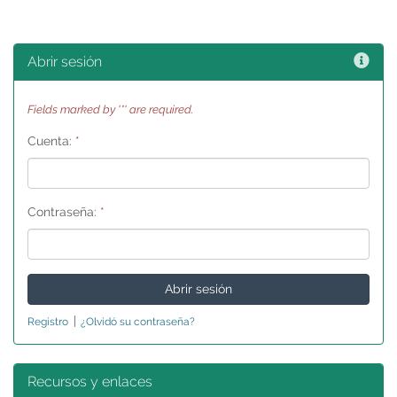
Ayu
Abrir sesión
Fields marked by '*' are required.
Cuenta:
*
Contraseña:
*
|
Registro
¿Olvidó su contraseña?
Recursos y enlaces