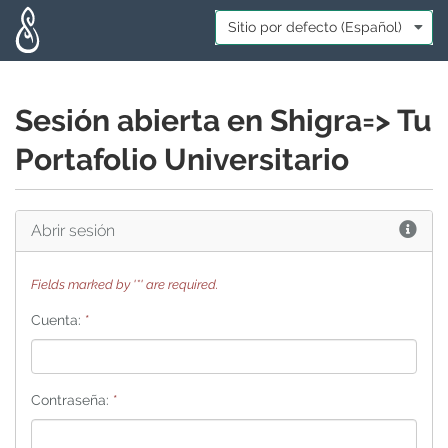
Skip to main content
Idioma:
*
Sesión abierta en Shigra=> Tu
Portafolio Universitario
Ayu
Abrir sesión
Fields marked by '*' are required.
Cuenta:
*
Contraseña:
*