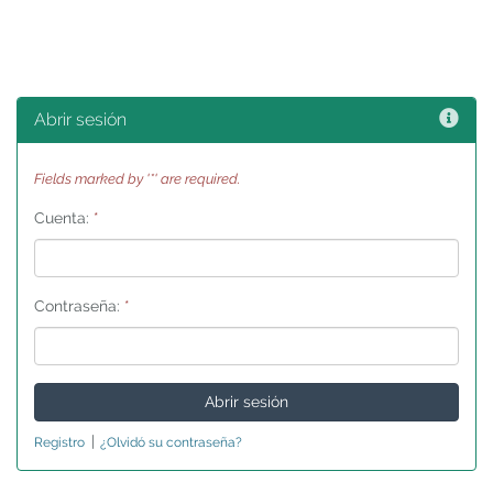
Ayu
Abrir sesión
Fields marked by '*' are required.
Cuenta:
*
Contraseña:
*
|
Registro
¿Olvidó su contraseña?