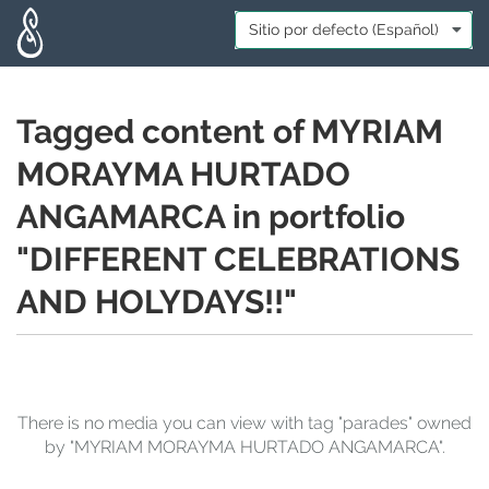
Skip to main content
Idioma:
*
Tagged content of MYRIAM
MORAYMA HURTADO
ANGAMARCA in portfolio
"DIFFERENT CELEBRATIONS
AND HOLYDAYS!!"
There is no media you can view with tag "parades" owned
by "MYRIAM MORAYMA HURTADO ANGAMARCA".