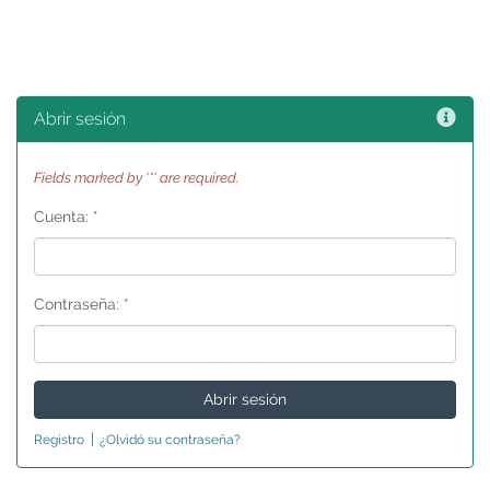
Ayu
Abrir sesión
Fields marked by '*' are required.
Cuenta:
*
Contraseña:
*
|
Registro
¿Olvidó su contraseña?