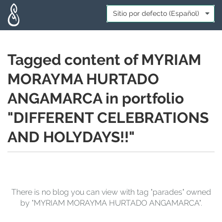
Skip to main content
Idioma:
*
Tagged content of MYRIAM
MORAYMA HURTADO
ANGAMARCA in portfolio
"DIFFERENT CELEBRATIONS
AND HOLYDAYS!!"
There is no blog you can view with tag "parades" owned
by "MYRIAM MORAYMA HURTADO ANGAMARCA".