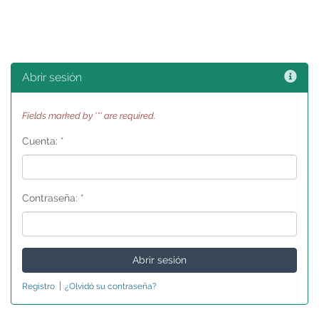
Ayu
Abrir sesión
Fields marked by '*' are required.
Cuenta:
*
Contraseña:
*
|
Registro
¿Olvidó su contraseña?