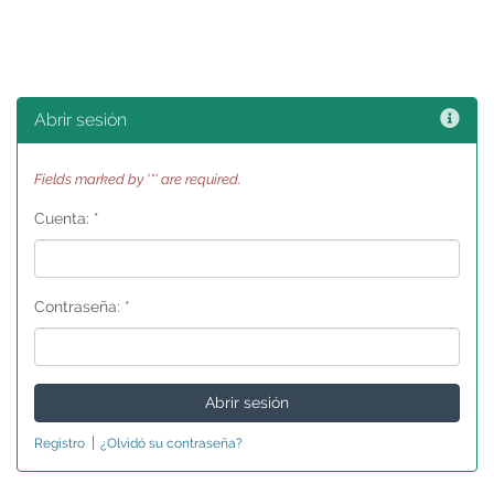
Ayu
Abrir sesión
Fields marked by '*' are required.
Cuenta:
*
Contraseña:
*
|
Registro
¿Olvidó su contraseña?