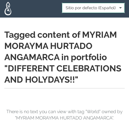
Skip to main content
Idioma:
*
Tagged content of MYRIAM
MORAYMA HURTADO
ANGAMARCA in portfolio
"DIFFERENT CELEBRATIONS
AND HOLYDAYS!!"
There is no text you can view with tag "World" owned by
"MYRIAM MORAYMA HURTADO ANGAMARCA".