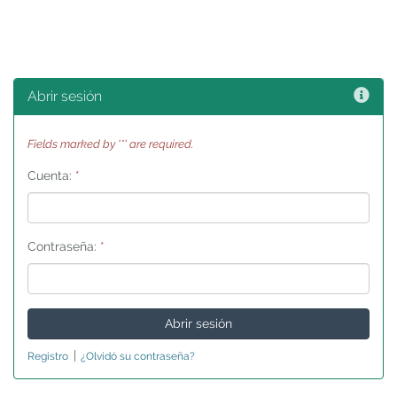
Ayu
Abrir sesión
Fields marked by '*' are required.
Cuenta:
*
Contraseña:
*
|
Registro
¿Olvidó su contraseña?