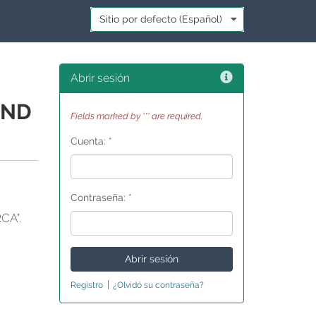
Idioma:
*
Ayuda
Abrir sesión
AND
Fields marked by '*' are required.
Cuenta:
*
Contraseña:
*
CA".
|
Registro
¿Olvidó su contraseña?