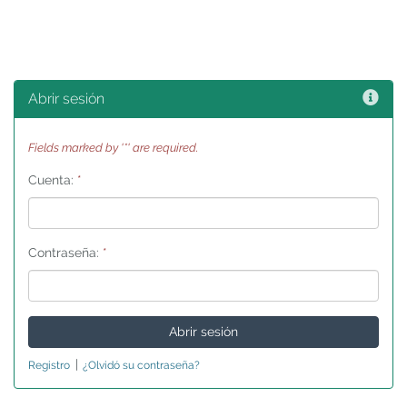
Ayu
Abrir sesión
Fields marked by '*' are required.
Cuenta:
*
Contraseña:
*
|
Registro
¿Olvidó su contraseña?