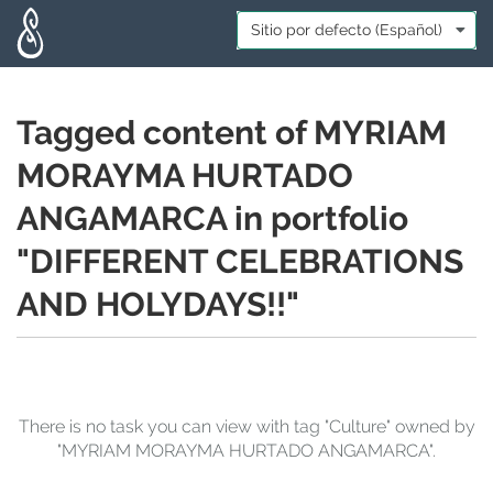
Skip to main content
Idioma:
*
Tagged content of MYRIAM
MORAYMA HURTADO
ANGAMARCA in portfolio
"DIFFERENT CELEBRATIONS
AND HOLYDAYS!!"
There is no task you can view with tag "Culture" owned by
"MYRIAM MORAYMA HURTADO ANGAMARCA".