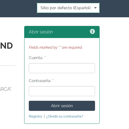
Idioma:
*
Ayuda
Abrir sesión
AND
Fields marked by '*' are required.
Cuenta:
*
Contraseña:
*
RCA".
|
Registro
¿Olvidó su contraseña?