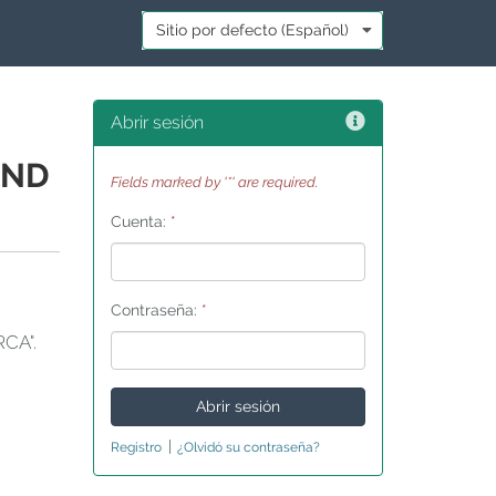
Idioma:
*
Ayuda
Abrir sesión
AND
Fields marked by '*' are required.
Cuenta:
*
Contraseña:
*
CA".
|
Registro
¿Olvidó su contraseña?