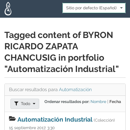
Skip to main content
Idioma:
*
Tagged content of BYRON
RICARDO ZAPATA
CHANCUSIG in portfolio
"Automatización Industrial"
Buscar resultados para
Automatización
Ordenar resultados por:
Nombre
|
Fecha
Filtrar resultados como:
Todo
Automatización Industrial
(Colección)
15 septiembre 2017, 3:30