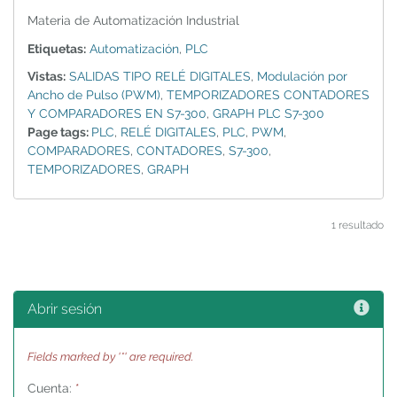
Materia de Automatización Industrial
Etiquetas:
Automatización
,
PLC
Vistas:
SALIDAS TIPO RELÉ DIGITALES
,
Modulación por
Ancho de Pulso (PWM)
,
TEMPORIZADORES CONTADORES
Y COMPARADORES EN S7-300
,
GRAPH PLC S7-300
Page tags:
PLC
,
RELÉ DIGITALES
,
PLC
,
PWM
,
COMPARADORES
,
CONTADORES
,
S7-300
,
TEMPORIZADORES
,
GRAPH
1 resultado
Ayu
Abrir sesión
Fields marked by '*' are required.
Cuenta:
*