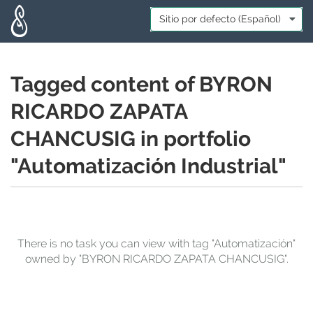
Skip to main content
Idioma:
*
Tagged content of BYRON
RICARDO ZAPATA
CHANCUSIG in portfolio
"Automatización Industrial"
There is no task you can view with tag "Automatización"
owned by "BYRON RICARDO ZAPATA CHANCUSIG".