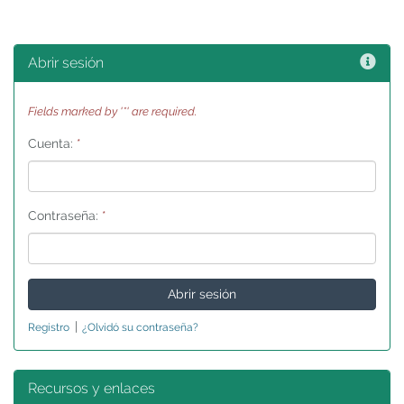
Ayu
Abrir sesión
Fields marked by '*' are required.
Cuenta:
*
Contraseña:
*
|
Registro
¿Olvidó su contraseña?
Recursos y enlaces