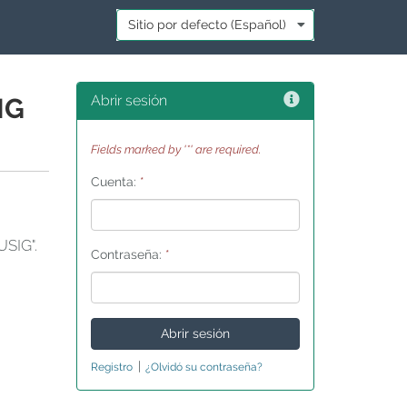
Idioma:
*
Ayuda
Abrir sesión
IG
Fields marked by '*' are required.
Cuenta:
*
SIG".
Contraseña:
*
|
Registro
¿Olvidó su contraseña?