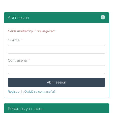
Ayu
Abrir sesión
Fields marked by '*' are required.
Cuenta:
*
Contraseña:
*
|
Registro
¿Olvidó su contraseña?
Recursos y enlaces